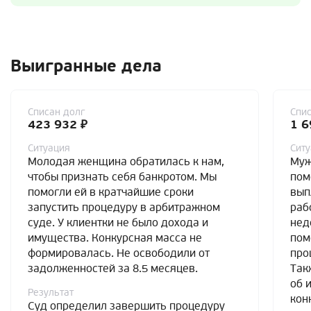
Выигранные дела
Списан долг
Спис
423 932 ₽
1 6
Ситуация
Сит
Молодая женщина обратилась к нам,
Муж
чтобы признать себя банкротом. Мы
пом
помогли ей в кратчайшие сроки
вып
запустить процедуру в арбитражном
раб
суде. У клиентки не было дохода и
нед
имущества. Конкурсная масса не
пом
формировалась. Не освободили от
про
задолженностей за 8.5 месяцев.
Так
об 
Результат
кон
Суд определил завершить процедуру