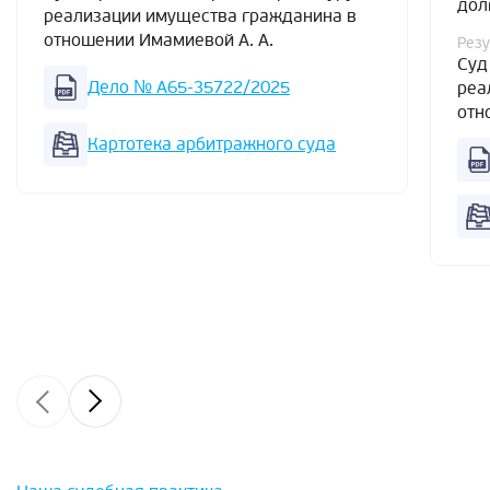
дол
реализации имущества гражданина в
отношении Имамиевой А. А.
Резу
Суд
Дело № А65-35722/2025
реа
отн
Картотека арбитражного суда