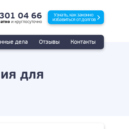
 301 04 66
Узнать, как законно
избавиться от долгов
латно
и
круглосуточно
анные
дела
Отзывы
Контакты
вия для