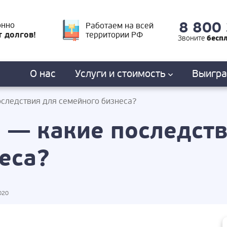
8 800
онно
Работаем на всей
т долгов!
территории РФ
бесп
Звоните
О нас
Услуги
и стоимость
Выигр
оследствия для семейного бизнеса?
 — какие последст
еса?
020