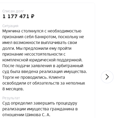
Списан долг
Списа
1 177 471 ₽
4 7
Ситуация
Ситуа
Мужчина столкнулся с необходимостью
Мужч
признания себя банкротом, поскольку не
банко
имел возможности выплачивать свои
доста
долги. Мы предложили ему пройти
обяза
признание несостоятельности с
к при
комплексной юридической поддержкой.
перво
После подачи заявления в арбитражный
прои
суд была введена реализация имущества.
рассч
Торги не проводились. Клиента
5-лет
освободили от обязательств за неполных
поско
8 месяцев.
расче
к вв
Результат
итоге
Суд определил завершить процедуру
от об
реализации имущества гражданина в
отношении Шикова С. А.
Резул