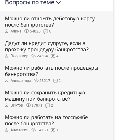
Вопросы по теме
Можно ли открыть дебетовую карту
после банкротства?
Алина
64825
6
Дадут ли кредит супруге, если я
прохожу процедуру банкротства?
Владимир
24364
4
Можно ли работать после процедуры
банкротства?
Александра
23217
1
Можно ли сохранить кредитную
машину при банкротстве?
Виктор
17871
2
Можно ли работать на госслужбе
после банкротства?
Анастасия
14750
1