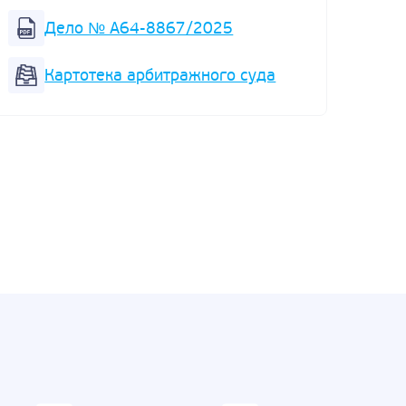
Суд 
Дело № А64-8867/2025
реал
отнош
Картотека арбитражного суда