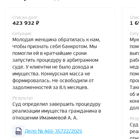
Списан долг
Спис
423 932 ₽
1 6
Ситуация
Сит
Молодая женщина обратилась к нам,
Муж
чтобы признать себя банкротом. Мы
пом
помогли ей в кратчайшие сроки
вып
запустить процедуру в арбитражном
раб
суде. У клиентки не было дохода и
нед
имущества. Конкурсная масса не
пом
формировалась. Не освободили от
про
задолженностей за 8.5 месяцев.
Так
об 
Результат
кон
Суд определил завершить процедуру
дол
реализации имущества гражданина в
отношении Имамиевой А. А.
Резу
Суд
Дело № А65-35722/2025
реа
отн