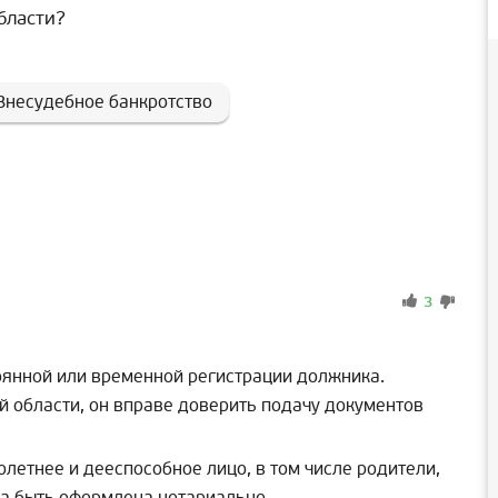
бласти?
Внесудебное банкротство
3
тоянной или временной регистрации должника.
й области, он вправе доверить подачу документов
етнее и дееспособное лицо, в том числе родители,
на быть оформлена нотариально.