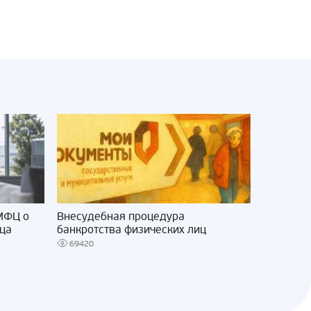
 МФЦ о
Внесудебная процедура
ица
банкротства физических лиц
69420