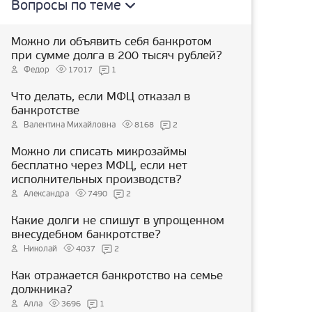
Вопросы по теме
Можно ли объявить себя банкротом
при сумме долга в 200 тысяч рублей?
Федор
17017
1
Что делать, если МФЦ отказал в
банкротстве
Валентина Михайловна
8168
2
Можно ли списать микрозаймы
бесплатно через МФЦ, если нет
исполнительных производств?
Александра
7490
2
Какие долги не спишут в упрощенном
внесудебном банкротстве?
Николай
4037
2
Как отражается банкротство на семье
должника?
Алла
3696
1