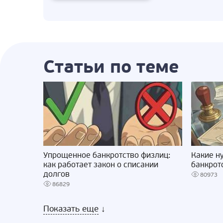
Статьи по теме
Упрощенное банкротство физлиц:
Какие н
как работает закон о списании
банкрот
долгов
80973
86829
Показать еще
↓