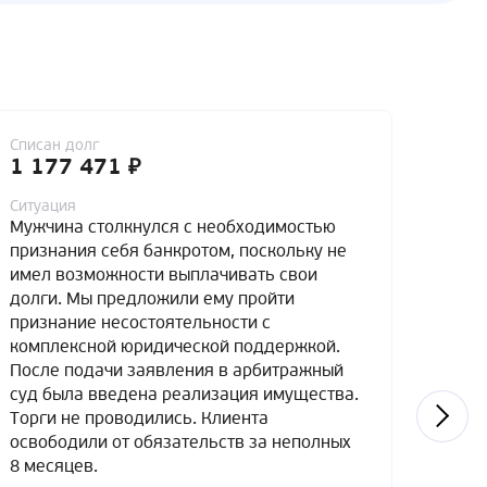
Списан долг
Списа
1 177 471 ₽
4 7
Ситуация
Ситуа
Мужчина столкнулся с необходимостью
Мужч
признания себя банкротом, поскольку не
банко
имел возможности выплачивать свои
доста
долги. Мы предложили ему пройти
обяза
признание несостоятельности с
к при
комплексной юридической поддержкой.
перво
После подачи заявления в арбитражный
прои
суд была введена реализация имущества.
рассч
Торги не проводились. Клиента
5-лет
освободили от обязательств за неполных
поско
8 месяцев.
расче