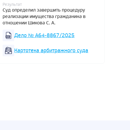
к вв
Результат
итоге
Суд определил завершить процедуру
от об
реализации имущества гражданина в
отношении Шикова С. А.
Резул
Суд 
Дело № А64-8867/2025
реал
отнош
Картотека арбитражного суда