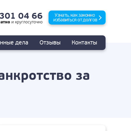
 301 04 66
Узнать, как законно
избавиться от долгов
латно
и
круглосуточно
анные
дела
Отзывы
Контакты
анкротство за