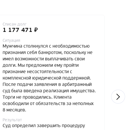
Списан долг
Списа
1 177 471 ₽
4 7
Ситуация
Ситуа
Мужчина столкнулся с необходимостью
Мужч
признания себя банкротом, поскольку не
банко
имел возможности выплачивать свои
доста
долги. Мы предложили ему пройти
обяза
признание несостоятельности с
к при
комплексной юридической поддержкой.
перво
После подачи заявления в арбитражный
прои
суд была введена реализация имущества.
рассч
Торги не проводились. Клиента
5-лет
освободили от обязательств за неполных
поско
8 месяцев.
расче
к вв
Результат
итоге
Суд определил завершить процедуру
от об