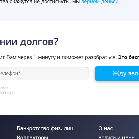
ства окажутся не достигнуты, мы
вернем деньги
нии долгов?
ит Вам через 1 минуту и поможет разобраться.
Это бес
Жду зво
 свое
тствии с
Банкротство физ. лиц
О нас
Коллекторы
Услуги и цены