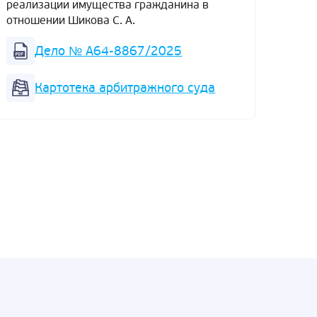
реализации имущества гражданина в
отношении Шикова С. А.
Резул
Суд 
Дело № А64-8867/2025
реал
отнош
Картотека арбитражного суда