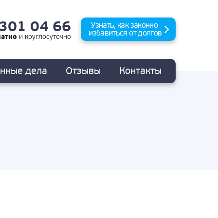
 301 04 66
Узнать, как законно
избавиться от долгов
латно
и
круглосуточно
анные
дела
Отзывы
Контакты