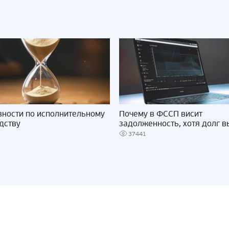
вности по исполнительному
Почему в ФССП висит
дству
задолженность, хотя долг 
37441