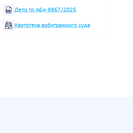
Суд 
Дело № А64-8867/2025
реал
отнош
Картотека арбитражного суда