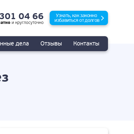
 301 04 66
Узнать, как законно
избавиться от долгов
латно
и
круглосуточно
анные
дела
Отзывы
Контакты
ез