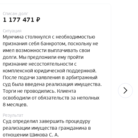
Списан долг
Списа
1 177 471 ₽
4 7
Ситуация
Ситуа
Мужчина столкнулся с необходимостью
Мужч
признания себя банкротом, поскольку не
банко
имел возможности выплачивать свои
доста
долги. Мы предложили ему пройти
обяза
признание несостоятельности с
к при
комплексной юридической поддержкой.
перво
После подачи заявления в арбитражный
прои
суд была введена реализация имущества.
рассч
Торги не проводились. Клиента
5-лет
освободили от обязательств за неполных
поско
8 месяцев.
расче
к вв
Результат
итоге
Суд определил завершить процедуру
от об
реализации имущества гражданина в
отношении Шикова С. А.
Резул