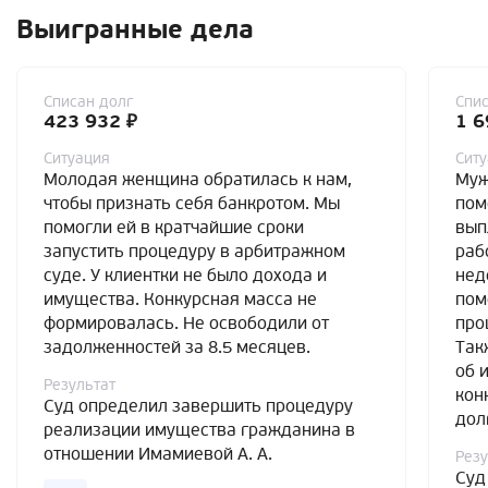
Выигранные дела
Списан долг
Спис
423 932 ₽
1 6
Ситуация
Сит
Молодая женщина обратилась к нам,
Муж
чтобы признать себя банкротом. Мы
пом
помогли ей в кратчайшие сроки
вып
запустить процедуру в арбитражном
раб
суде. У клиентки не было дохода и
нед
имущества. Конкурсная масса не
пом
формировалась. Не освободили от
про
задолженностей за 8.5 месяцев.
Так
об 
Результат
кон
Суд определил завершить процедуру
дол
реализации имущества гражданина в
отношении Имамиевой А. А.
Резу
Суд