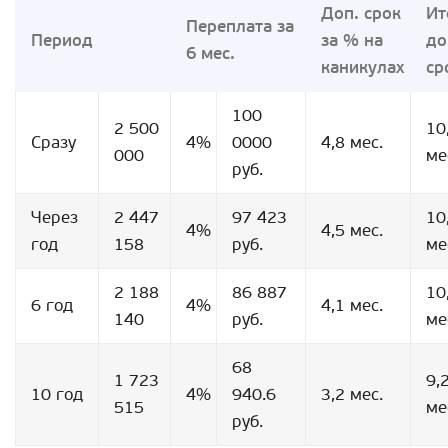
Доп. срок
Ит
Переплата за
Период
за % на
до
6 мес.
каникулах
ср
100
2 500
10
Сразу
4%
0000
4,8 мес.
000
ме
руб.
Через
2 447
97 423
10
4%
4,5 мес.
год
158
руб.
ме
2 188
86 887
10
6 год
4%
4,1 мес.
140
руб.
ме
68
1 723
9,
10 год
4%
940.6
3,2 мес.
515
ме
руб.