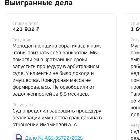
Выигранные дела
Списан долг
Спис
423 932 ₽
1 6
Ситуация
Сит
Молодая женщина обратилась к нам,
Муж
чтобы признать себя банкротом. Мы
пом
помогли ей в кратчайшие сроки
вып
запустить процедуру в арбитражном
раб
суде. У клиентки не было дохода и
нед
имущества. Конкурсная масса не
пом
формировалась. Не освободили от
про
задолженностей за 8.5 месяцев.
Так
об 
Результат
кон
Суд определил завершить процедуру
дол
реализации имущества гражданина в
отношении Имамиевой А. А.
Резу
Суд
Дело № А65-35722/2025
реа