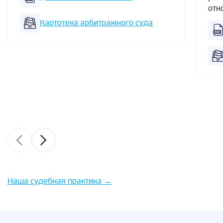
отн
Картотека арбитражного суда
Наша судебная практика
→