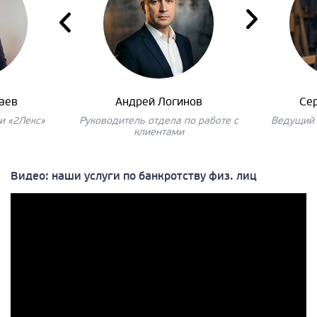
аев
Андрей Логинов
Се
и «2Лекс»
Руководитель отдела по работе с
Ведущий 
клиентами
Видео: наши услуги по банкротству физ. лиц