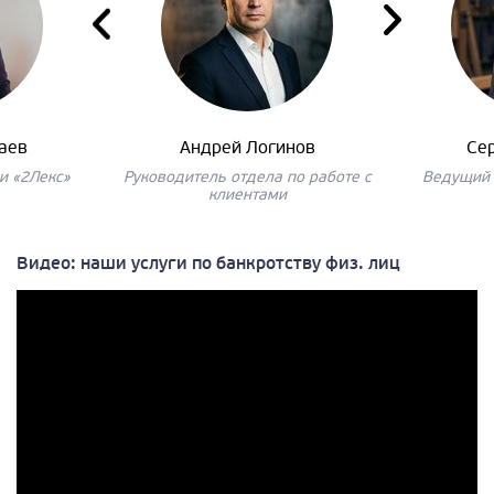
аев
Андрей Логинов
Се
и «2Лекс»
Руководитель отдела по работе с
Ведущий 
клиентами
Видео: наши услуги по банкротству физ. лиц