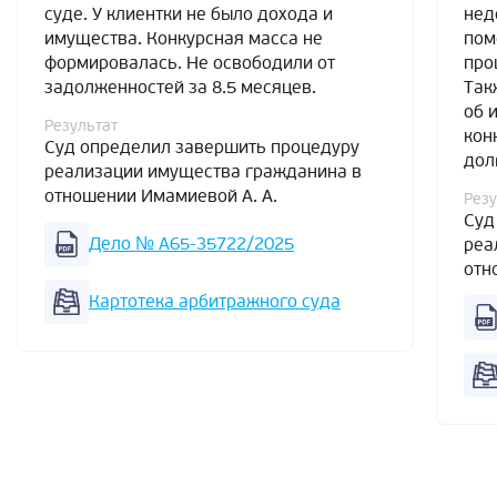
суде. У клиентки не было дохода и
нед
имущества. Конкурсная масса не
пом
формировалась. Не освободили от
про
задолженностей за 8.5 месяцев.
Так
об 
Результат
кон
Суд определил завершить процедуру
дол
реализации имущества гражданина в
отношении Имамиевой А. А.
Резу
Суд
Дело № А65-35722/2025
реа
отн
Картотека арбитражного суда