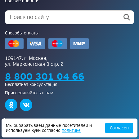
Свежие новости
Способы оплаты:
109147, г. Москва,
ул. Марксистская 3 стр. 2
8 800 301 04 66
Бесплатная консультация
Присоединяйтесь к нам:
Банкротство влечет негативные последствия, в том числе
ограничения на получение кредита и повторное банкротство в
Мы обрабатываем данные посетителей и
Согласен
течение пяти лет. Предварительно обратитесь к своему кредитору и
используем куки согласно
политике
в МФЦ.