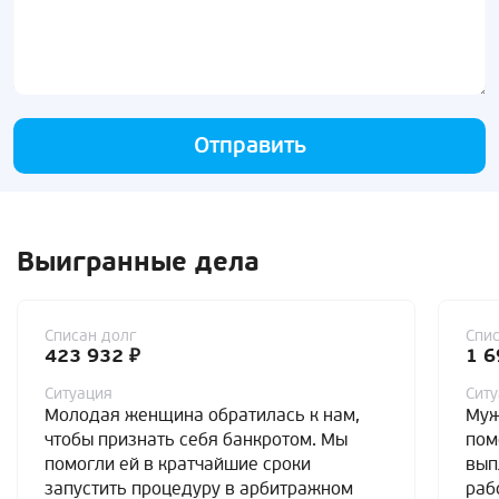
Отправить
Выигранные дела
Списан долг
Спис
423 932 ₽
1 6
Ситуация
Сит
Молодая женщина обратилась к нам,
Муж
чтобы признать себя банкротом. Мы
пом
помогли ей в кратчайшие сроки
вып
запустить процедуру в арбитражном
раб