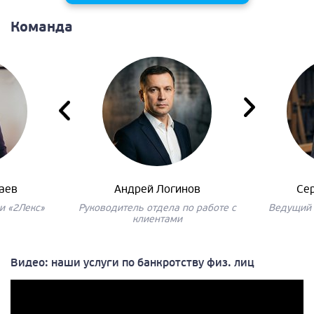
Команда
аев
Андрей Логинов
Се
и «2Лекс»
Руководитель отдела по работе с
Ведущий 
клиентами
Видео: наши услуги по банкротству физ. лиц