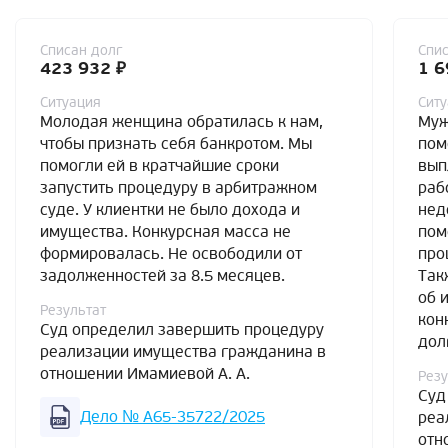
Списан долг
Спис
423 932 ₽
1 6
Ситуация
Сит
Молодая женщина обратилась к нам,
Муж
чтобы признать себя банкротом. Мы
пом
помогли ей в кратчайшие сроки
вып
запустить процедуру в арбитражном
раб
суде. У клиентки не было дохода и
нед
имущества. Конкурсная масса не
пом
формировалась. Не освободили от
про
задолженностей за 8.5 месяцев.
Так
об 
Результат
кон
Суд определил завершить процедуру
дол
реализации имущества гражданина в
отношении Имамиевой А. А.
Резу
Суд
Дело № А65-35722/2025
реа
отн