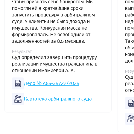
чтобы признать себя банкротом. Мы
пом
помогли ей в кратчайшие сроки
вып
запустить процедуру в арбитражном
раб
суде. У клиентки не было дохода и
нед
имущества. Конкурсная масса не
пом
формировалась. Не освободили от
про
задолженностей за 8.5 месяцев.
Так
об 
Результат
кон
Суд определил завершить процедуру
дол
реализации имущества гражданина в
отношении Имамиевой А. А.
Резу
Суд
Дело № А65-35722/2025
реа
отн
Картотека арбитражного суда