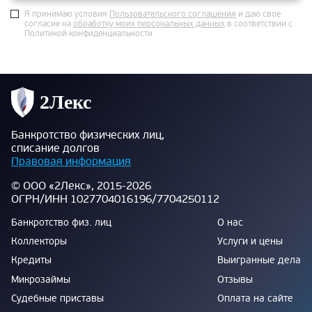
Я принимаю условия
Пользовательского соглашения
и даю свое
согласие на
обработку моих персональных данных
в соответствии с
Политикой конфиденциальности
Банкротство физических лиц,
списание долгов
Правовая информация
© ООО «2Лекс», 2015-2026
ОГРН/ИНН 1027704016196/7704250112
Банкротство физ. лиц
О нас
Коллекторы
Услуги и цены
Кредиты
Выигранные дела
Микрозаймы
Отзывы
Судебные приставы
Оплата на сайте