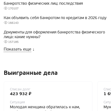
Банкротство физических лиц: последствия
170107
Как объявить себя банкротом по кредитам в 2026 году
166143
Документы для оформления банкротства физического
лица: какие нужны?
157185
Показать еще
↓
Выигранные дела
Списан долг
Спис
423 932 ₽
1 6
Ситуация
Сит
Молодая женщина обратилась к нам,
Муж