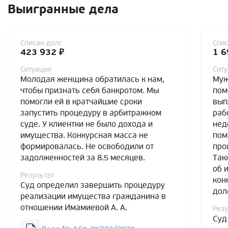
Выигранные дела
Списан долг
Спис
423 932 ₽
1 6
Ситуация
Сит
Молодая женщина обратилась к нам,
Муж
чтобы признать себя банкротом. Мы
пом
помогли ей в кратчайшие сроки
вып
запустить процедуру в арбитражном
раб
суде. У клиентки не было дохода и
нед
имущества. Конкурсная масса не
пом
формировалась. Не освободили от
про
задолженностей за 8.5 месяцев.
Так
об 
Результат
кон
Суд определил завершить процедуру
дол
реализации имущества гражданина в
отношении Имамиевой А. А.
Резу
Суд