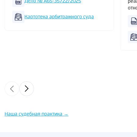
Дело № А65-35722/2025
реа
отн
Картотека арбитражного суда
Наша судебная практика
→