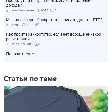
Продадут ли дачу за долги, если это источник
дохода?
Нина Алексеевна
8025
3
Можно ли через банкротство списать долг по ДТП?
Ирина
7201
1
Как пройти банкротство, если нет вообще никакой
регистрации
Ольга
6483
6
Показать еще
↓
Статьи по теме