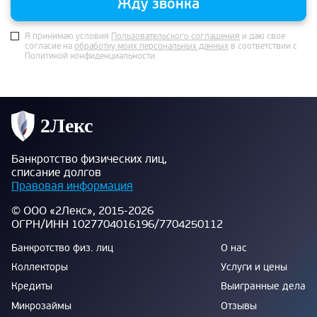
Жду звонка
Я принимаю условия
Пользовательского соглашения
и даю свое
согласие на
обработку моих персональных данных
в соответствии с
Политикой конфиденциальности
Банкротство физических лиц,
списание долгов
Правовая информация
© ООО «2Лекс», 2015-2026
ОГРН/ИНН 1027704016196/7704250112
Банкротство физ. лиц
О нас
Коллекторы
Услуги и цены
Кредиты
Выигранные дела
Микрозаймы
Отзывы