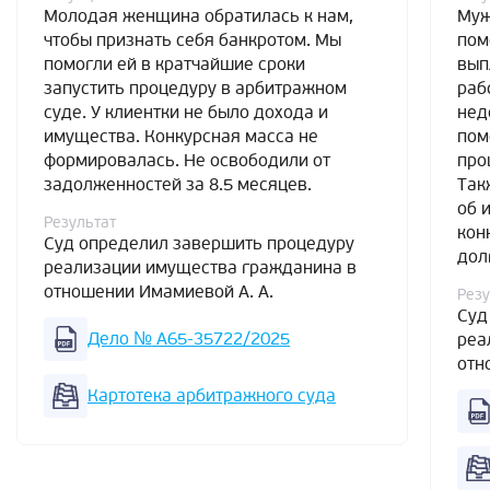
Молодая женщина обратилась к нам,
Муж
чтобы признать себя банкротом. Мы
пом
помогли ей в кратчайшие сроки
вып
запустить процедуру в арбитражном
раб
суде. У клиентки не было дохода и
нед
имущества. Конкурсная масса не
пом
формировалась. Не освободили от
про
задолженностей за 8.5 месяцев.
Так
об 
Результат
кон
Суд определил завершить процедуру
дол
реализации имущества гражданина в
отношении Имамиевой А. А.
Резу
Суд
Дело № А65-35722/2025
реа
отн
Картотека арбитражного суда