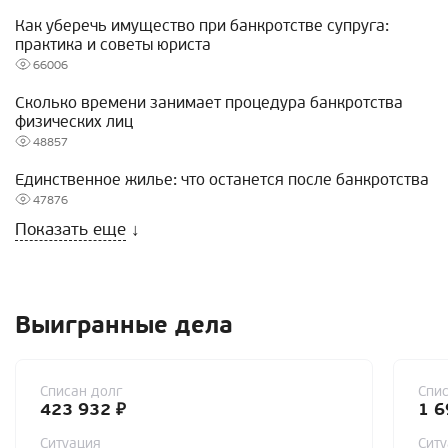
Как уберечь имущество при банкротстве супруга:
практика и советы юриста
66006
Сколько времени занимает процедура банкротства
физических лиц
48857
Единственное жилье: что останется после банкротства
47876
Показать еще
↓
Выигранные дела
Списан долг
Спис
423 932 ₽
1 6
Ситуация
Сит