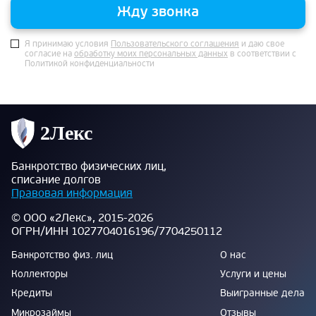
Жду звонка
Я принимаю условия
Пользовательского соглашения
и даю свое
согласие на
обработку моих персональных данных
в соответствии с
Политикой конфиденциальности
Банкротство физических лиц,
списание долгов
Правовая информация
© ООО «2Лекс», 2015-2026
ОГРН/ИНН 1027704016196/7704250112
Банкротство физ. лиц
О нас
Коллекторы
Услуги и цены
Кредиты
Выигранные дела
Микрозаймы
Отзывы