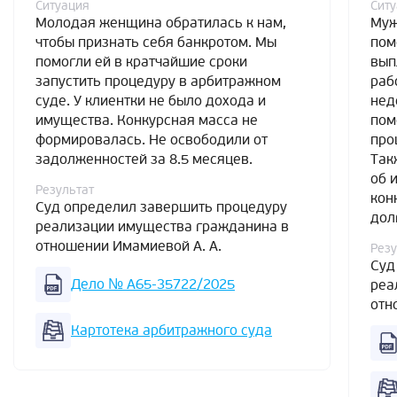
Ситуация
Сит
Молодая женщина обратилась к нам,
Муж
чтобы признать себя банкротом. Мы
пом
помогли ей в кратчайшие сроки
вып
запустить процедуру в арбитражном
раб
суде. У клиентки не было дохода и
нед
имущества. Конкурсная масса не
пом
формировалась. Не освободили от
про
задолженностей за 8.5 месяцев.
Так
об 
Результат
кон
Суд определил завершить процедуру
дол
реализации имущества гражданина в
отношении Имамиевой А. А.
Резу
Суд
Дело № А65-35722/2025
реа
отн
Картотека арбитражного суда