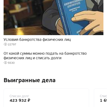
Условия банкротства физических лиц
22797
От какой суммы можно подать на банкротство
физических лиц и списать долги
5530
Выигранные дела
Списан долг
Спис
423 932 ₽
1 6