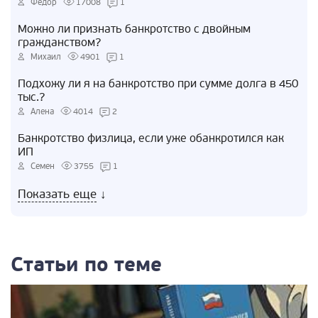
Федор
17008
1
Можно ли признать банкротство с двойным
гражданством?
Михаил
4901
1
Подхожу ли я на банкротство при сумме долга в 450
тыс.?
Алена
4014
2
Банкротство физлица, если уже обанкротился как
ИП
Семен
3755
1
Показать еще
↓
Статьи по теме