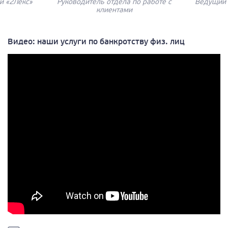
и «2Лекс»
Руководитель отдела по работе с
Ведущий 
клиентами
Видео: наши услуги по банкротству физ. лиц