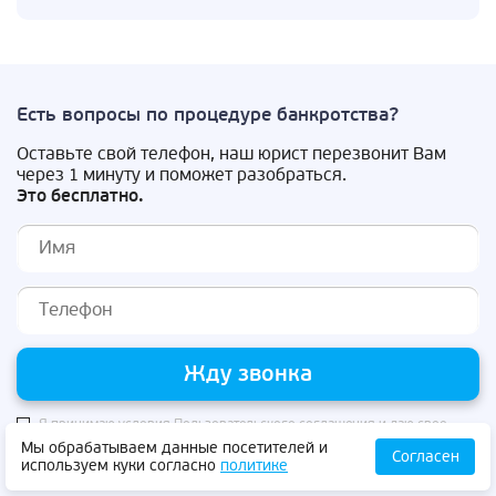
Есть вопросы по процедуре банкротства?
Оставьте свой телефон, наш юрист перезвонит Вам
через 1 минуту и поможет разобраться.
Это бесплатно.
Жду звонка
Я принимаю условия
Пользовательского соглашения
и даю свое
согласие на
обработку моих персональных данных
в соответствии с
Мы обрабатываем данные посетителей и
Согласен
Политикой конфиденциальности
используем куки согласно
политике