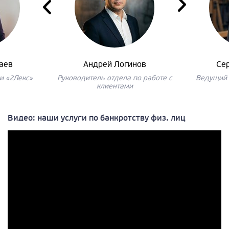
аев
Андрей Логинов
Се
и «2Лекс»
Руководитель отдела по работе с
Ведущий 
клиентами
Видео: наши услуги по банкротству физ. лиц