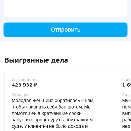
Отправить
Выигранные дела
Списан долг
Спис
423 932 ₽
1 6
Ситуация
Сит
Молодая женщина обратилась к нам,
Муж
чтобы признать себя банкротом. Мы
пом
помогли ей в кратчайшие сроки
вып
запустить процедуру в арбитражном
раб
суде. У клиентки не было дохода и
нед