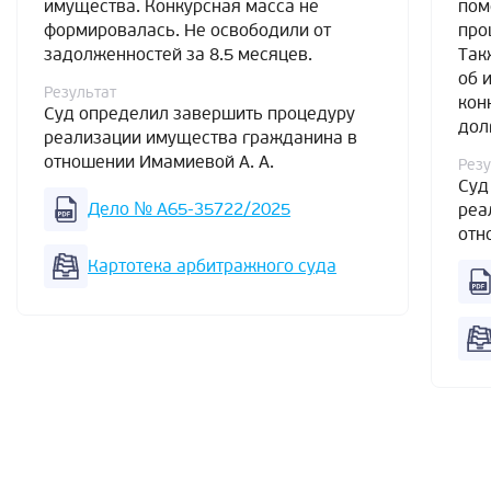
имущества. Конкурсная масса не
пом
формировалась. Не освободили от
про
задолженностей за 8.5 месяцев.
Так
об 
Результат
кон
Суд определил завершить процедуру
дол
реализации имущества гражданина в
отношении Имамиевой А. А.
Резу
Суд
Дело № А65-35722/2025
реа
отн
Картотека арбитражного суда