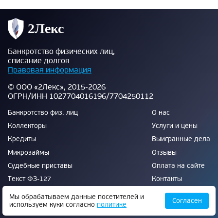
Банкротство физических лиц,
списание долгов
Правовая информация
© ООО «2Лекс», 2015-2026
ОГРН/ИНН 1027704016196/7704250112
Банкротство физ. лиц
О нас
Коллекторы
Услуги и цены
Кредиты
Выигранные дела
Микрозаймы
Отзывы
Судебные приставы
Оплата на сайте
Текст ФЗ-127
Контакты
Банкротство под ключ
Мы обрабатываем данные посетителей и
Согласен
используем куки согласно
политике
Свежие новости