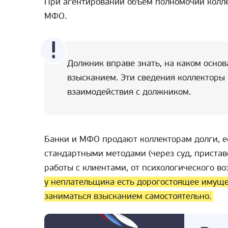
При агентировании объем полномочий колле
МФО.
Должник вправе знать, на каком осно
взысканием. Эти сведения коллекторы
взаимодействия с должником.
Банки и МФО продают коллекторам долги, е
стандартными методами (через суд, пристав
работы с клиентами, от психологического в
у неплательщика есть дорогостоящее имущес
заниматься взысканием самостоятельно.