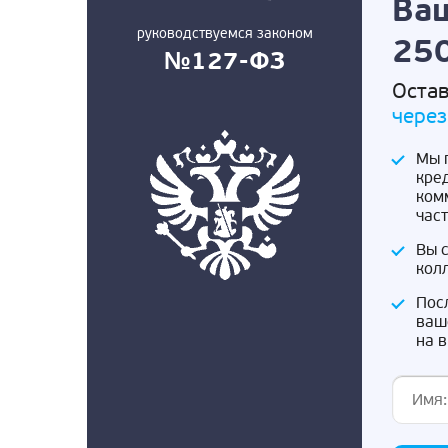
Ваш
руководствуемся законом
250
№127-ФЗ
Остав
через
Мы 
кре
ком
час
Вы 
кол
Пос
ваш
на 