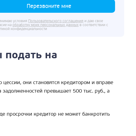
Перезвоните мне
инимаю условия
Пользовательского соглашения
и даю свое
асие на
обработку моих персональных данных
в соответствии с
тикой конфиденциальности
 подать на
 цессии, они становятся кредитором и вправе
 задолженностей превышает 500 тыс. руб., а
де просрочки кредитор не может банкротить