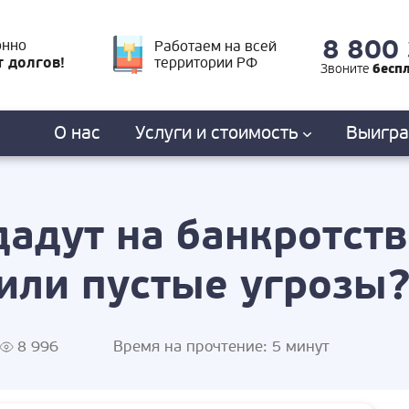
8 800
онно
Работаем на всей
т долгов!
территории РФ
бесп
Звоните
О нас
Услуги
и стоимость
Выигр
адут на банкротст
или пустые угрозы
8 996
Время на прочтение:
5 минут