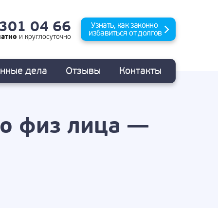
 301 04 66
Узнать, как законно
избавиться от долгов
латно
и
круглосуточно
анные
дела
Отзывы
Контакты
во физ лица —
?