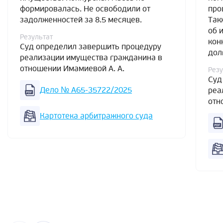
формировалась. Не освободили от
про
задолженностей за 8.5 месяцев.
Так
об 
Результат
кон
Суд определил завершить процедуру
дол
реализации имущества гражданина в
отношении Имамиевой А. А.
Резу
Суд
Дело № А65-35722/2025
реа
отн
Картотека арбитражного суда