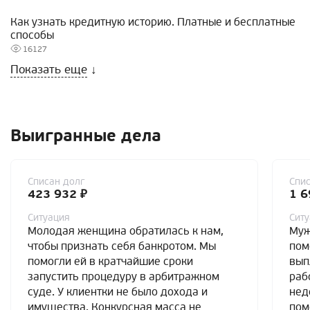
Как узнать кредитную историю. Платные и бесплатные
способы
16127
Показать еще
↓
Выигранные дела
Списан долг
Спис
423 932 ₽
1 6
Ситуация
Сит
Молодая женщина обратилась к нам,
Муж
чтобы признать себя банкротом. Мы
пом
помогли ей в кратчайшие сроки
вып
запустить процедуру в арбитражном
раб
суде. У клиентки не было дохода и
нед
имущества. Конкурсная масса не
пом