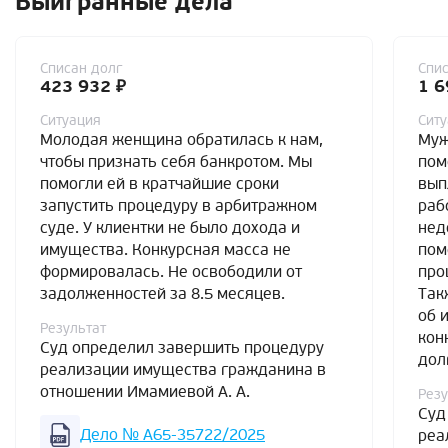
Выигранные дела
Списан долг
Спис
423 932 ₽
1 6
Ситуация
Сит
Молодая женщина обратилась к нам,
Муж
чтобы признать себя банкротом. Мы
пом
помогли ей в кратчайшие сроки
вып
запустить процедуру в арбитражном
раб
суде. У клиентки не было дохода и
нед
имущества. Конкурсная масса не
пом
формировалась. Не освободили от
про
задолженностей за 8.5 месяцев.
Так
об 
Результат
кон
Суд определил завершить процедуру
дол
реализации имущества гражданина в
отношении Имамиевой А. А.
Резу
Суд
Дело № А65-35722/2025
реа