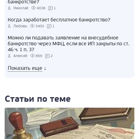
банкротстве?
Николай
4038
1
Когда заработает бесплатное банкротство?
Любовь
3403
1
Можно ли подавать заявление на внесудебное
банкротство через МФЦ, если все ИП закрыты по ст.
46 ч. 1 п. 3?
Алексей
859
2
Показать еще
↓
Статьи по теме