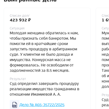
Списан долг
Спис
423 932 ₽
1 6
Ситуация
Сит
Молодая женщина обратилась к нам,
Муж
чтобы признать себя банкротом. Мы
пом
помогли ей в кратчайшие сроки
вып
запустить процедуру в арбитражном
раб
суде. У клиентки не было дохода и
нед
имущества. Конкурсная масса не
пом
формировалась. Не освободили от
про
задолженностей за 8.5 месяцев.
Так
об 
Результат
кон
Суд определил завершить процедуру
дол
реализации имущества гражданина в
отношении Имамиевой А. А.
Резу
Суд
Дело № А65-35722/2025
реа