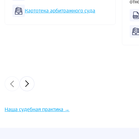
отн
Картотека арбитражного суда
Наша судебная практика
→