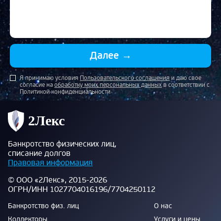
Далее
→
Я принимаю условия
Пользовательского соглашения
и даю свое
согласие на
обработку моих персональных данных
в соответствии с
Политикой конфиденциальности
Банкротство физических лиц,
списание долгов
Правовая информация
© ООО «2Лекс», 2015-2026
ОГРН/ИНН 1027704016196/7704250112
Банкротство физ. лиц
О нас
Коллекторы
Услуги и цены