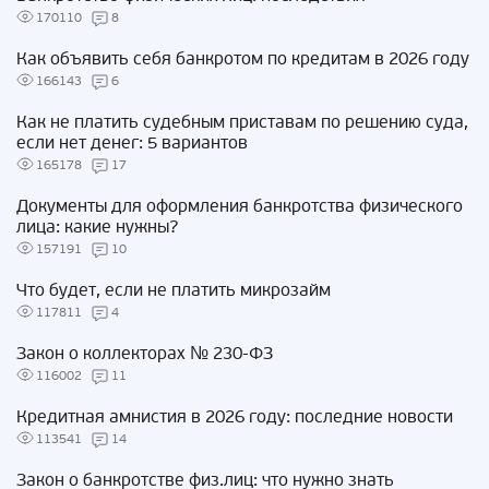
170110
8
Как объявить себя банкротом по кредитам в 2026 году
166143
6
Как не платить судебным приставам по решению суда,
если нет денег: 5 вариантов
165178
17
Документы для оформления банкротства физического
лица: какие нужны?
157191
10
Что будет, если не платить микрозайм
117811
4
Закон о коллекторах № 230-ФЗ
116002
11
Кредитная амнистия в 2026 году: последние новости
113541
14
Закон о банкротстве физ.лиц: что нужно знать