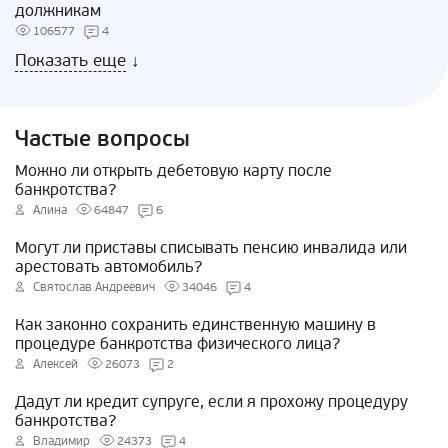
должникам
106577
4
Показать еще
↓
Частые вопросы
Можно ли открыть дебетовую карту после
банкротства?
Алина
64847
6
Могут ли приставы списывать пенсию инвалида или
арестовать автомобиль?
Святослав Андреевич
34046
4
Как законно сохранить единственную машину в
процедуре банкротства физического лица?
Алексей
26073
2
Дадут ли кредит супруге, если я прохожу процедуру
банкротства?
Владимир
24373
4