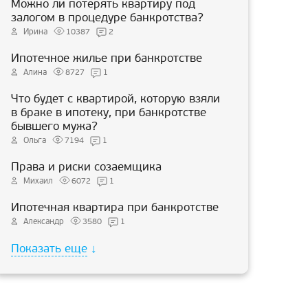
Можно ли потерять квартиру под
залогом в процедуре банкротства?
Ирина
10387
2
Ипотечное жилье при банкротстве
Алина
8727
1
Что будет с квартирой, которую взяли
в браке в ипотеку, при банкротстве
бывшего мужа?
Ольга
7194
1
Права и риски созаемщика
Михаил
6072
1
Ипотечная квартира при банкротстве
Александр
3580
1
Показать еще
↓