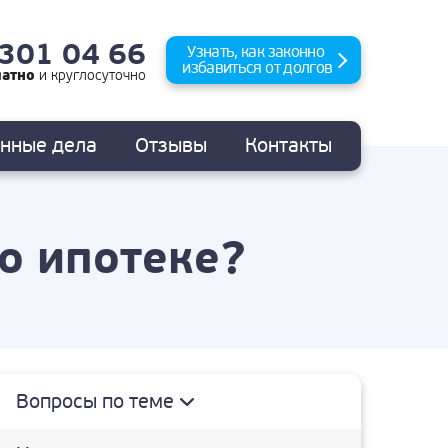
 301 04 66
Узнать, как законно
избавиться от долгов
латно
и
круглосуточно
анные
дела
Отзывы
Контакты
по ипотеке?
Вопросы по теме