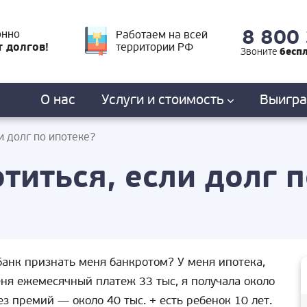
8 800
онно
Работаем на всей
т долгов!
территории РФ
бесп
Звоните
О нас
Услуги
и стоимость
Выигр
и долг по ипотеке?
титься, если долг 
банк признать меня банкротом? У меня ипотека,
еня ежемесячный платеж 33 тыс, я получала около
ез премий — около 40 тыс. + есть ребенок 10 лет.