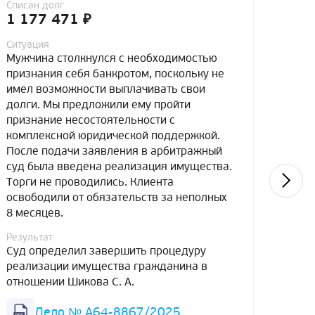
Списан долг
Списа
1 177 471 ₽
4 7
Ситуация
Ситуа
Мужчина столкнулся с необходимостью
Мужч
признания себя банкротом, поскольку не
банко
имел возможности выплачивать свои
доста
долги. Мы предложили ему пройти
обяза
признание несостоятельности с
к при
комплексной юридической поддержкой.
перво
После подачи заявления в арбитражный
прои
суд была введена реализация имущества.
рассч
Торги не проводились. Клиента
5-лет
освободили от обязательств за неполных
поско
8 месяцев.
расче
к вв
Результат
итоге
Суд определил завершить процедуру
от об
реализации имущества гражданина в
отношении Шикова С. А.
Резул
Суд 
Дело № А64-8867/2025
реал