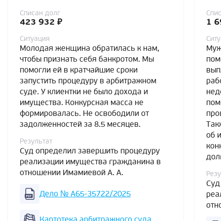
Списан долг
Спис
423 932 ₽
1 6
Ситуация
Сит
Молодая женщина обратилась к нам,
Муж
чтобы признать себя банкротом. Мы
пом
помогли ей в кратчайшие сроки
вып
запустить процедуру в арбитражном
раб
суде. У клиентки не было дохода и
нед
имущества. Конкурсная масса не
пом
формировалась. Не освободили от
про
задолженностей за 8.5 месяцев.
Так
об 
Результат
кон
Суд определил завершить процедуру
дол
реализации имущества гражданина в
отношении Имамиевой А. А.
Резу
Суд
Дело № А65-35722/2025
реа
отн
Картотека арбитражного суда