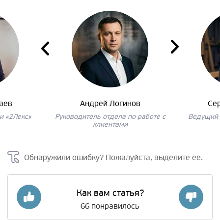
аев
Андрей Логинов
Се
и «2Лекс»
Руководитель отдела по работе с
Ведущий 
клиентами
Обнаружили ошибку? Пожалуйста, выделите ее.
Как вам статья?
66
понравилось