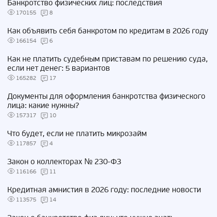
Банкротство физических лиц: последствия
170155
8
Как объявить себя банкротом по кредитам в 2026 году
166154
6
Как не платить судебным приставам по решению суда,
если нет денег: 5 вариантов
165282
17
Документы для оформления банкротства физического
лица: какие нужны?
157317
10
Что будет, если не платить микрозайм
117857
4
Закон о коллекторах № 230-ФЗ
116166
11
Кредитная амнистия в 2026 году: последние новости
113575
14