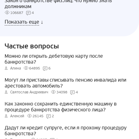
Закон о банкротстве физ.лиц: что нужно знать
должникам
106687
4
Показать еще
↓
Частые вопросы
Можно ли открыть дебетовую карту после
банкротства?
Алина
64895
6
Могут ли приставы списывать пенсию инвалида или
арестовать автомобиль?
Святослав Андреевич
34098
4
Как законно сохранить единственную машину в
процедуре банкротства физического лица?
Алексей
26145
2
Дадут ли кредит супруге, если я прохожу процедуру
банкротства?