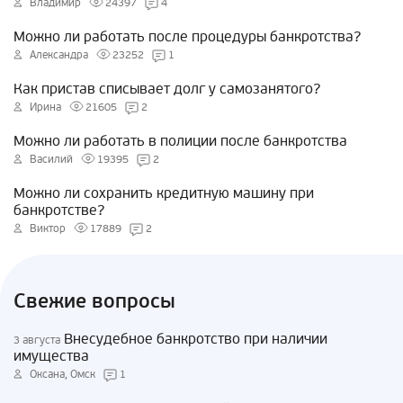
Владимир
24397
4
Можно ли работать после процедуры банкротства?
Александра
23252
1
Как пристав списывает долг у самозанятого?
Ирина
21605
2
Можно ли работать в полиции после банкротства
Василий
19395
2
Можно ли сохранить кредитную машину при
банкротстве?
Виктор
17889
2
Свежие вопросы
Внесудебное банкротство при наличии
3 августа
имущества
Оксана, Омск
1