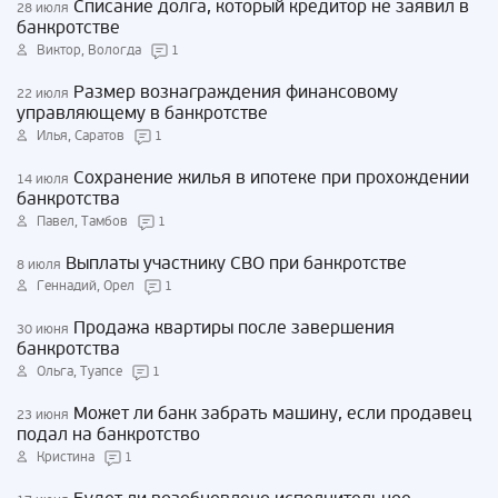
Списание долга, который кредитор не заявил в
28 июля
банкротстве
Виктор, Вологда
1
Размер вознаграждения финансовому
22 июля
управляющему в банкротстве
Илья, Саратов
1
Сохранение жилья в ипотеке при прохождении
14 июля
банкротства
Павел, Тамбов
1
Выплаты участнику СВО при банкротстве
8 июля
Геннадий, Орел
1
Продажа квартиры после завершения
30 июня
банкротства
Ольга, Туапсе
1
Может ли банк забрать машину, если продавец
23 июня
подал на банкротство
Кристина
1