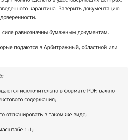
 введенного карантина. Заверить документацию
 доверенности.
 силе равнозначны бумажным документам.
торые подаются в Арбитражный, областной или
б;
даются исключительно в формате PDF, важно
екстового содержания;
го отсканировать в таком же виде;
асштабе 1:1;