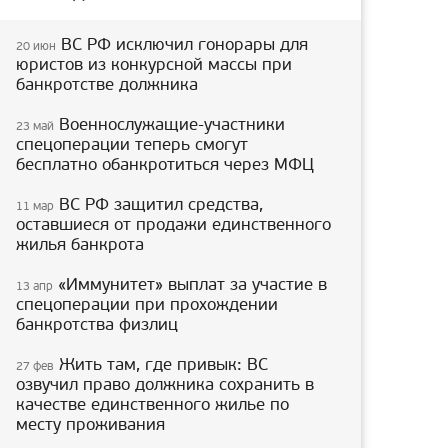
ВС РФ исключил гонорары для
20 июн
юристов из конкурсной массы при
банкротстве должника
Военнослужащие-участники
23 май
спецоперации теперь смогут
бесплатно обанкротиться через МФЦ
ВС РФ защитил средства,
11 мар
оставшиеся от продажи единственного
жилья банкрота
«Иммунитет» выплат за участие в
13 апр
спецоперации при прохождении
банкротства физлиц
Жить там, где привык: ВС
27 фев
озвучил право должника сохранить в
качестве единственного жилье по
месту проживания