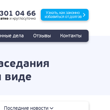
 301 04 66
Узнать, как законно
избавиться от долгов
латно
и
круглосуточно
анные
дела
Отзывы
Контакты
заседания
м виде
Последние новости