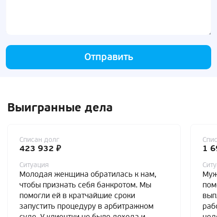
Отправить
Выигранные дела
Списан долг
Спис
423 932 ₽
1 6
Ситуация
Сит
Молодая женщина обратилась к нам,
Муж
чтобы признать себя банкротом. Мы
пом
помогли ей в кратчайшие сроки
вып
запустить процедуру в арбитражном
раб
суде. У клиентки не было дохода и
нед