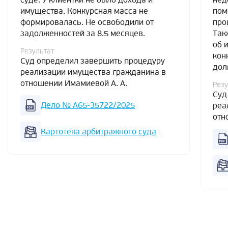
имущества. Конкурсная масса не
пом
формировалась. Не освободили от
про
задолженностей за 8.5 месяцев.
Так
об 
Результат
кон
Суд определил завершить процедуру
дол
реализации имущества гражданина в
отношении Имамиевой А. А.
Резу
Суд
Дело № А65-35722/2025
реа
отн
Картотека арбитражного суда