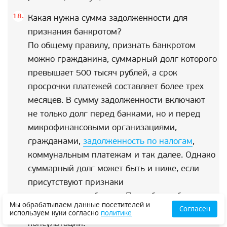
Какая нужна сумма задолженности для
признания банкротом?
По общему правилу, признать банкротом
можно гражданина, суммарный долг которого
превышает 500 тысяч рублей, а срок
просрочки платежей составляет более трех
месяцев. В сумму задолженности включают
не только долг перед банками, но и перед
микрофинансовыми организациями,
гражданами,
задолженность по налогам
,
коммунальным платежам и так далее. Однако
суммарный долг может быть и ниже, если
присутствуют признаки
неплатежеспособности. Подробнее об этом
Мы обрабатываем данные посетителей и
расскажут наши юристы на бесплатной
Согласен
используем куки согласно
политике
консультации.